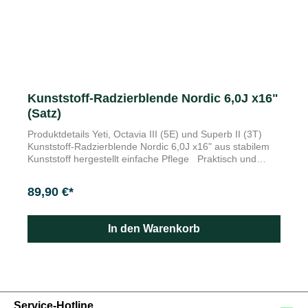
Kunststoff-Radzierblende Nordic 6,0J x16"
(Satz)
Produktdetails Yeti, Octavia III (5E) und Superb II (3T)
Kunststoff-Radzierblende Nordic 6,0J x16" aus stabilem
Kunststoff hergestellt einfache Pflege Praktisch und
attraktiv: Die Škoda Original Radzierblenden passen
perfekt zum Design Ihres Fahrzeugs und sind aus extrem
89,90 €*
widerstandsfähigem und umfangreich qualitätsgetestetem
Kunststoff gefertigt. Die Lieferung erfolgt im 4er-Set.
In den Warenkorb
Service-Hotline