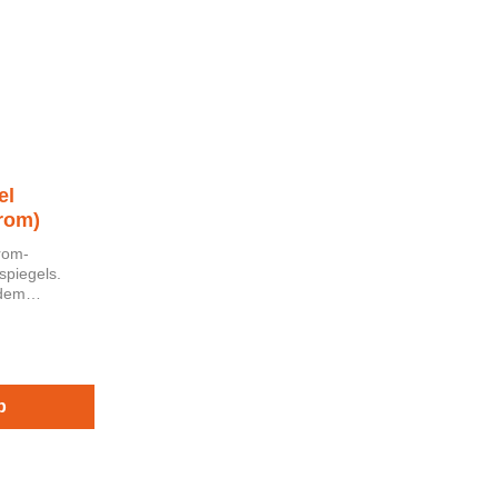
el
rom)
rom-
piegels.
b