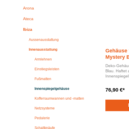
Arona
Ateca
Ibiza
Aussenausstattung
Innenausstattung
Gehäuse 
Mystery B
Armlehnen
Deko-Gehäus
Einstiegsleisten
Blau. Haftet auf dem Originalteil. Für
Innenspiegel
Fußmatten
geeignet.
Innenspiegelgehäuse
76,90 €*
Kofferraumwannen und -matten
Netzsysteme
Pedalerie
Schaltknäufe