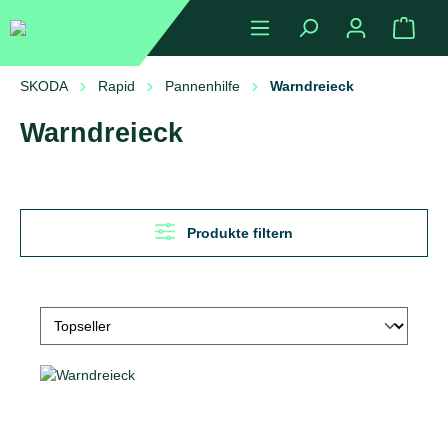
alt springen
Ware
SKODA
Rapid
Pannenhilfe
Warndreieck
Warndreieck
Produkte filtern