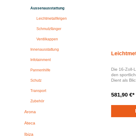
Aussenausstattung
Leichtmetallfelgen
Schmutzfänger
Ventilkappen
Innenausstattung
Leichtmet
Infotainment
Die 16-Zoll-
Pannenhilfe
den sportlic
Dient als Blickfang. Die F
Schutz
strengen Tes
Transport
hohe Sicherh
581,90 €*
Stückpreis, R
Zubehör
Arona
Ateca
Ibiza