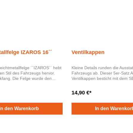
allfelge IZAROS 16´´
Ventilkappen
Leichtmetallfelge ´´IZAROS´´ hebt
Kleine Details runden die Aussta
hen Stil des Fahrzeugs hervor.
Fahrzeugs ab. Dieser 5er-Satz Aluminium-
elge wurde den
Ventilkappen besticht mit dem 
ts der Gruppe unterzogen, die
widerstandsfähigem Kunstharz. Einfach
eit und Leistung garantieren.
anschrauben und genießen.
14,90 €*
eifen nicht inbegriffen.
In den Warenkorb
In den Warenkor