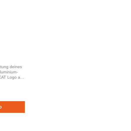
ttung deines
SEAT Logo aus
b