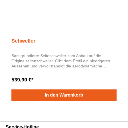
Schweller
Satz grundierte Seiteschweller zum Anbau auf die
Originalseitenschweller. Gibt dem Profil ein niedrigeres
Aussehen und vervollständigt die aerodynamische
Linienführung des unteren Fahrzeugbereichs. Wird mit
Kleber angebracht. Inklusive Einbauanweisungen.
539,90 €*
In den Warenkorb
Service-Hotline