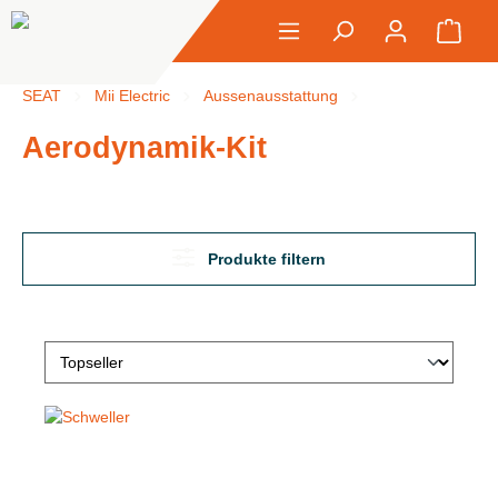
alt springen
Ware
SEAT
Mii Electric
Aussenausstattung
Aerodynamik-Kit
Aerodynamik-Kit
Produkte filtern