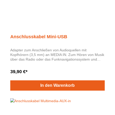
Anschlusskabel Mini-USB
Adapter zum Anschließen von Audioquellen mit
Kopfhörern (3,5 mm) an MEDIA IN. Zum Hören von Musik
über das Radio oder das Funknavigationssystem und
über die Fahrzeuglautsprecher. Titelanzeige und
Bedienung über das Radio oder das
39,90 €*
Funknavigationssystem.
In den Warenkorb