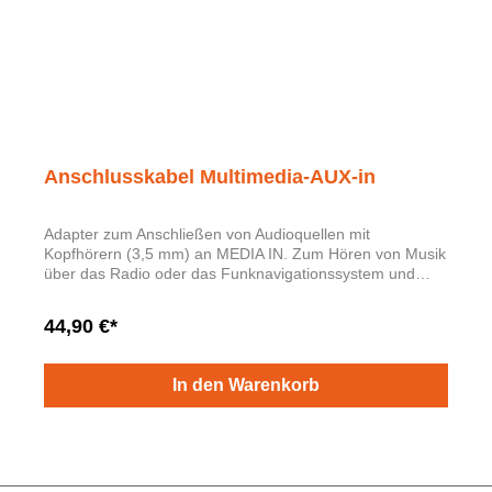
Anschlusskabel Multimedia-AUX-in
Adapter zum Anschließen von Audioquellen mit
Kopfhörern (3,5 mm) an MEDIA IN. Zum Hören von Musik
über das Radio oder das Funknavigationssystem und
über die Fahrzeuglautsprecher. Titelanzeige und
Bedienung über das Radio oder das
44,90 €*
Funknavigationssystem.
In den Warenkorb