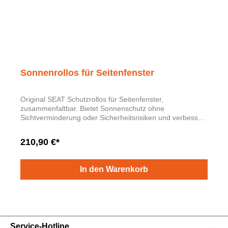
Sonnenrollos für Seitenfenster
Original SEAT Schutzrollos für Seitenfenster,
zusammenfaltbar. Bietet Sonnenschutz ohne
Sichtverminderung oder Sicherheitsrisiken und verbessert
die klimatischen Verhältnisse im Fahrzeug. Einfache
Montage, bei Nichtverwendung in einer Tasche
210,90 €*
verstaubar. Satz aus 2 Rollos und einer
Aufbewahrungstasche.
In den Warenkorb
Service-Hotline