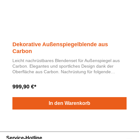
Dekorative Außenspiegelblende aus
Carbon
Leicht nachrüstbares Blendenset für Außenspiegel aus
Carbon. Elegantes und sportliches Design dank der
Oberfläche aus Carbon. Nachrüstung für folgende
Modelle: Leon, Ibiza und Arona. Material: Carbon Enthält
1 Satz bestehend aus zwei fahrzeugspezifischen
999,90 €*
Außenspiegelblenden.
In den Warenkorb
Service-Hotline