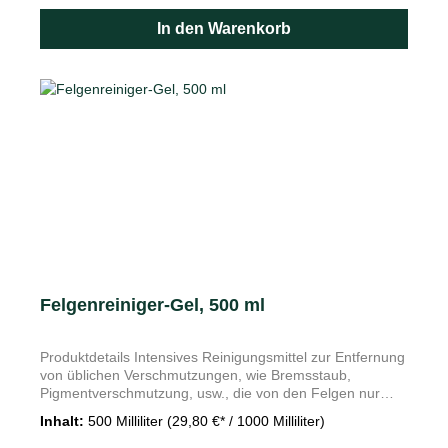
Eiskratzer ist mit einem Reifenprofiltiefenmesser
In den Warenkorb
ausgestattet, mit dem sich die Abnutzung der
Laufflächenrillen leicht überprüfen lässt. Nach dem
Gebrauch den Eiskratzer immer an der dafür
vorgesehenen Stelle an der Tankklappe verstauen, um
Beschädigungen (Kratzschäden) zu vermeiden. Merkmale
Material: Kunststoff Farbe: grau/schwarz Kompakt, stark
und legendär: Der Eiskratzer in der Tankklappe ist ein
Sinnbild für den Anspruch "Simply Clever". Sollten Sie
Ihren verloren haben, erhalten Sie hier den passenden
Ersatz in Škoda Originalqualität.
Felgenreiniger-Gel, 500 ml
Produktdetails Intensives Reinigungsmittel zur Entfernung
von üblichen Verschmutzungen, wie Bremsstaub,
Pigmentverschmutzung, usw., die von den Felgen nur
schwer entfernbar sind. Durch die Gelkonsistenz haftet
Inhalt:
500 Milliliter
(29,80 €* / 1000 Milliliter)
das Mittel besser auf der zu reinigenden Felge. Das Gel
ist sowohl für Alufelgen als auch für Stahlfelgen geeignet.