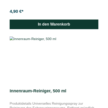
anbringen - wegen zu großer Erhitzung. Weitere
Einbauhinweise entnehmen Sie bitte dem Einbau-PDF.
Merkmale Technische Daten Stromaufnahme ca. 2mA
4,90 €*
Schallart pulsierender Sinus-Ultraschall ohne
Gewöhnungseffekt Schalldruck 110 dB Frequenz 22 KHz
Reichweite/Radius ca. 6m / 360Grad Wasserdichtigkeit
In den Warenkorb
100% Wasserdicht nach IP 65, komplett geschlossene
Lautsprecher Genehmigungen e1- Zeichen des
Kraftfahrbundesamtes CAN-Bus geeignet Keine Angst
vor Mardern dank des hoch entwickelten Abwehrgeräts
von K&K! Das wasser- und schmutzbeständige Gerät wird
fest im unteren Motorbereich montiert und vertreibt mit
Ultraschallimpulsen wirkungsvoll jeden Marder. Gern
übernimmt Ihr Škoda Partner den fachmännischen Einbau
und Anschluss.
Innenraum-Reiniger, 500 ml
Produktdetails Universelles Reinigungsspray zur
Reinigung des Fahrzeuginnenraums. Entfernt gründlich