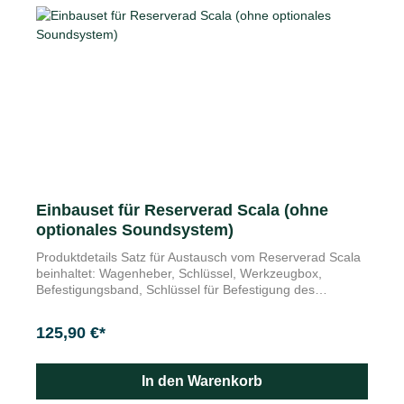
mm und ist mit einer roten Warnflagge mit 30 x 30 cm
Abmessung ausgestattet.
Einbauset für Reserverad Scala (ohne
optionales Soundsystem)
Produktdetails Satz für Austausch vom Reserverad Scala
beinhaltet: Wagenheber, Schlüssel, Werkzeugbox,
Befestigungsband, Schlüssel für Befestigung des
Reserverades Alles zur Hand für den Reifenwechsel:
Das Set enthält einen Wagenheber, einen Radschlüssel
125,90 €*
sowie eine Befestigungsmutter und einen
Befestigungsriemen für das Reserverad. Alle Teile sind
rutschfest in einer Schaumstoffbox verpackt, die sich im
In den Warenkorb
Innern des Reserverads platzieren lässt, sodass kein
weiteres Kofferraumvolumen benötigt wird.