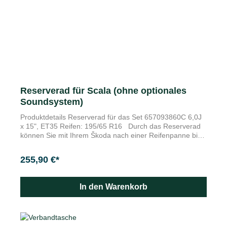
Reserverad für Scala (ohne optionales
Soundsystem)
Produktdetails Reserverad für das Set 657093860C 6,0J
x 15", ET35 Reifen: 195/65 R16 Durch das Reserverad
können Sie mit Ihrem Škoda nach einer Reifenpanne bis
zum nächsten Škoda Servicepartner weiterfahren. Das
Reserverad besteht aus einer Stahlfelge im Format 6,0 J
255,90 €*
x 16", ET 35.
In den Warenkorb