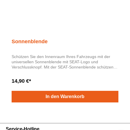
Sonnenblende
Schützen Sie den Innenraum Ihres Fahrzeugs mit der
universellen Sonnenblende mit SEAT-Logo und
Verschlussknopf. Mit der SEAT-Sonnenblende schützen
Sie das Armaturenbrett Ihres Fahrzeugs vor
Sonneneinstrahlung. Abmessungen: 130 cm x 70 cm
14,90 €*
Material: 80 % recycelter Kunststoff, mit einer Qualität von
280 g/m2.
In den Warenkorb
Service-Hotline