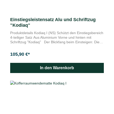
Einstiegsleistensatz Alu und Schriftzug
"Kodiaq"
Produktdetails Kodiaq I (NS) Schützt den Einstiegsbereich
4-teiliger Satz Aus Aluminium Vorne und hinten mit
Schriftzug "Kodiaq" Der Blickfang beim Einsteigen: Die
Einstiegsleisten (4-teiliger Satz) schützen den
Einstiegsbereich und individualisieren die Optik Ihres
105,90 €*
Fahrzeugs. Die Einstiegsleisten sind jeweils mit dem
Schriftzug "Kodiaq" versehen.
In den Warenkorb