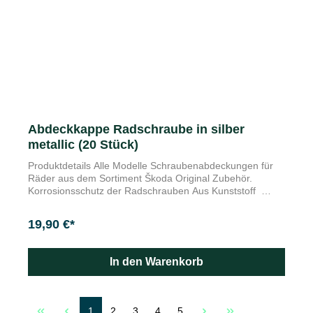
Abdeckkappe Radschraube in silber
metallic (20 Stück)
Produktdetails Alle Modelle Schraubenabdeckungen für
Räder aus dem Sortiment Škoda Original Zubehör.
Korrosionsschutz der Radschrauben Aus Kunststoff
Bester Look bis in kleinste Detail: Die Abdeckkappen für
die Radschrauben runden die Erscheinung Ihres Škoda
19,90 €*
stilvoll ab. Bitte achten Sie bei der Auswahl auf die richtige
Farbvariante.
In den Warenkorb
1
2
3
4
5