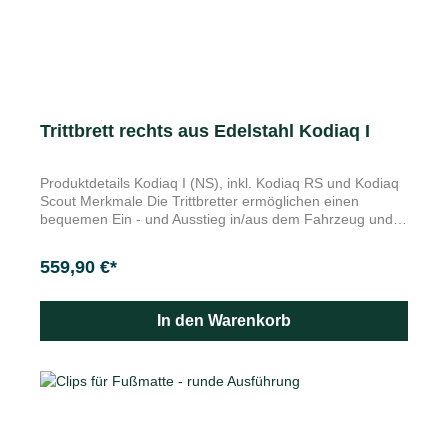
Trittbrett rechts aus Edelstahl Kodiaq I
Produktdetails Kodiaq I (NS), inkl. Kodiaq RS und Kodiaq
Scout Merkmale Die Trittbretter ermöglichen einen
bequemen Ein - und Ausstieg in/aus dem Fahrzeug und
erleichtern das Montieren von Trägersystemen auf dem
Fahrzeugdach. Tragfähigkeit bis zu 300 KG Die
559,90 €*
Trittbretter ermöglichen einen bequemen Ein - und
Ausstieg in/aus dem Fahrzeug und erleichtern das
Montieren von Trägersystemen auf dem Fahrzeugdach.
In den Warenkorb
Tragfähigkeit bis zu 300 kg. Montage nur bei einem
autorisiertem Škoda Partner durchführen lassen. Nicht in
Kombination mit Schmutzfänger vorn.