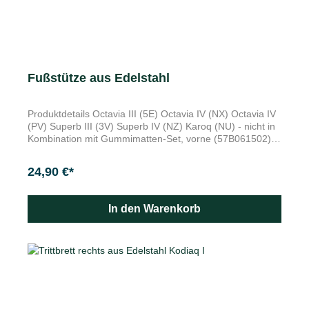
Fußstütze aus Edelstahl
Produktdetails Octavia III (5E) Octavia IV (NX) Octavia IV
(PV) Superb III (3V) Superb IV (NZ) Karoq (NU) - nicht in
Kombination mit Gummimatten-Set, vorne (57B061502)
Kodiaq I (NS) - nicht in Kombination mit Gummimatten-
Set, vorne (566061502A) Kodiaq II (PS) Verleihen dem
24,90 €*
Fußraum einen sportlich eleganten Akzent Edelstahl mit
Anti-Rutsch-Belag Perfekt kombinierbar mit den
Sportpedal-Sets aus Edelstahl 5E1064200 / 5E1064205
In den Warenkorb
Merkmale Zur Befestigung an die Stelle der
ursprünglichen Fußstütze Die griffige Fußstütze aus
hochwertigem Edelstahl mit Anti-Rutsch-Belag verleihen
dem Fußraum einen sportlich eleganten Akzent. Perfekt
kombinierbar mit den Sportpedal-Sets aus Edelstahl