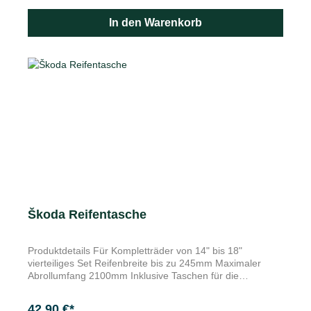
führen. Die Kunststoffabdeckungen schützen nicht nur die
Radschrauben, sondern sind auch ein tolles
In den Warenkorb
Designzubehör. Die Schraubenabdeckungen aus dem
Škoda Original Zubehör Sortiment sind in vielen Farben
erhältlich. Im Set ist auch ein Demontagewerkzeug
enthalten, um das Entfernen der Abdeckungen von den
Radschrauben zu erleichtern.
Škoda Reifentasche
Produktdetails Für Kompletträder von 14" bis 18"
vierteiliges Set Reifenbreite bis zu 245mm Maximaler
Abrollumfang 2100mm Inklusive Taschen für die
Aufbewahrung der Radschrauben Citigo (2011-2019)
Citigo-e iV (2019+) Enyaq (2020+) Fabia I (1999-2004)
42,90 €*