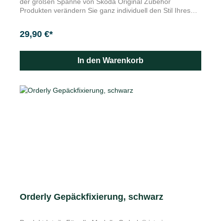
der großen Spanne von Škoda Original Zubehör
Produkten verändern Sie ganz individuell den Stil Ihres
Fahrzeugs zu Perfektion. Statten Sie die attraktiven
Original Leichtmetallfelgen Ihres Fahrzeuges mit diesem
29,90 €*
Logo aus. Die Škoda Kunststoff-Nabenkappen sind in
einem 4er-Set zusammengeführt.
In den Warenkorb
Orderly Gepäckfixierung, schwarz