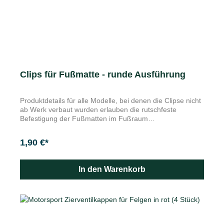
Clips für Fußmatte - runde Ausführung
Produktdetails für alle Modelle, bei denen die Clipse nicht
ab Werk verbaut wurden erlauben die rutschfeste
Befestigung der Fußmatten im Fußraum
Verpackungsinhalt: 4 Clips Die Kunststoffclips in runder
Ausführung erlauben die rutschfeste Befestigung der
1,90 €*
Einlegematten im Fußraum Ihres Škoda.
In den Warenkorb