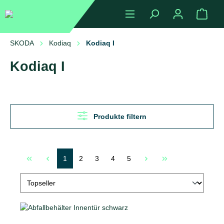
alt springen
Ware
SKODA
Kodiaq
Kodiaq I
Kodiaq I
Produkte filtern
1
2
3
4
5