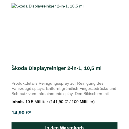
verschiedensten Ladungsgrößen anpassen lassen. Die
Cargoecken sind nicht kombinierbar mit einer
Kofferraumkunststoffwanne, -gummimatte oder einer
wasserdichten Transporteinlage.
Škoda Displayreiniger 2-in-1, 10,5 ml
Produktdetails Reinigungsspray zur Reinigung des
Fahrzeugdisplays. Entfernt gründlich Fingerabdrücke und
Schmutz vom Infotainmentdisplay. Den Bildschirm mit
dem Reinigungsmittel gleichmäßig besprühen. Mit dem
Inhalt:
10.5 Milliliter
(141,90 €* / 100 Milliliter)
an der Flasche befestigten Mikrofasertuch abwischen. Vor
Gebrauch gut schütteln. passt in das Serienfach beim
14,90 €*
Superb IV und Kodiaq II im Austausch des ab Werk
gelieferten Reinigers (ohne Flüssigkeit),
Zusammensetzung: <5% anionische Tenside Merkmale
In den Warenkorb