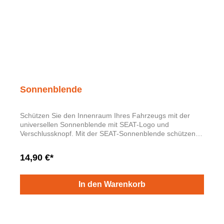
Sonnenblende
Schützen Sie den Innenraum Ihres Fahrzeugs mit der
universellen Sonnenblende mit SEAT-Logo und
Verschlussknopf. Mit der SEAT-Sonnenblende schützen
Sie das Armaturenbrett Ihres Fahrzeugs vor
Sonneneinstrahlung. Abmessungen: 130 cm x 70 cm
14,90 €*
Material: 80 % recycelter Kunststoff, mit einer Qualität von
280 g/m2.
In den Warenkorb