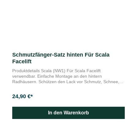
Schmutzfänger-Satz hinten Für Scala
Facelift
Produktdetails Scala (NW1) Für Scala Facelift
verwendbar. Einfache Montage an den hintern
Radhäusern. Schützen den Lack vor Schmutz, Schnee,
Schotter oder Steinschlag. Keine Anpassungen im
Karosseriebereich erforderlich. Langlebig und
24,90 €*
strapazierfähig: Die Škoda Original Schmutzfänger
schützen Unterboden, Stoßfänger, Seitenschweller und
Türen wirksam vor starker Verschmutzung und
In den Warenkorb
gefährlichem Steinschlag. Darüber hinaus wird die
Spritzwasserstreuung enorm reduziert. Die Lieferung
erfolgt als 2-teiliger Satz für die Hinterräder.