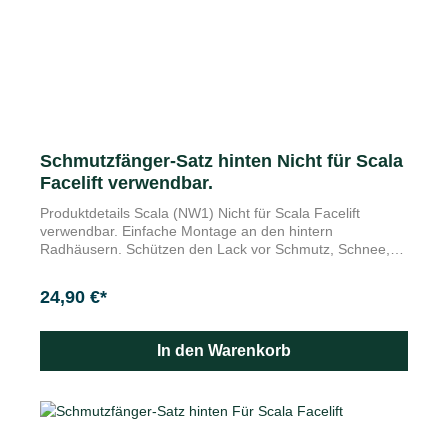
Schmutzfänger-Satz hinten Nicht für Scala
Facelift verwendbar.
Produktdetails Scala (NW1) Nicht für Scala Facelift
verwendbar. Einfache Montage an den hintern
Radhäusern. Schützen den Lack vor Schmutz, Schnee,
Schotter oder Steinschlag. Keine Anpassungen im
Karosseriebereich erforderlich. Langlebig und
24,90 €*
strapazierfähig: Die Škoda Original Schmutzfänger
schützen Unterboden, Stoßfänger, Seitenschweller und
Türen wirksam vor starker Verschmutzung und
In den Warenkorb
gefährlichem Steinschlag. Darüber hinaus wird die
Spritzwasserstreuung enorm reduziert. Die Lieferung
erfolgt als 2-teiliger Satz für die Hinterräder.