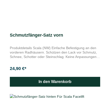
Schmutzfänger-Satz vorn
Produktdetails Scala (NW) Einfache Befestigung an den
vorderen Radhäusern. Schützen den Lack vor Schmutz,
Schnee, Schotter oder Steinschlag. Keine Anpassungen
im Karosseriebereich erforderlich. Merkmale Der Satz
enthält zwei Schmutzfänger und entsprechendes
24,90 €*
Befestigungsmaterial. Langlebig und strapazierfähig: Die
Škoda Original Schmutzfänger schützen Unterboden,
Stoßfänger, Seitenschweller und Türen wirksam vor
In den Warenkorb
starker Verschmutzung und gefährlichem Steinschlag.
Darüber hinaus wird die Spritzwasserstreuung enorm
reduziert. Die Lieferung erfolgt als 2-teiliger Satz für die
Vorderräder.