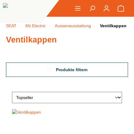
alt springen
Ware
SEAT
Mii Electric
Aussenausstattung
Ventilkappen
Ventilkappen
Produkte filtern