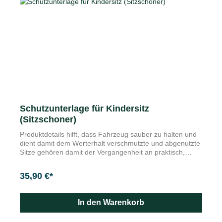
Cargoecken sind nicht kombinierbar mit einer
Kofferraumkunststoffwanne, -gummimatte oder einer
wasserdichten Transporteinlage.
Schutzunterlage für Kindersitz
(Sitzschoner)
Produktdetails hilft, dass Fahrzeug sauber zu halten und
dient damit dem Werterhalt verschmutzte und abgenutzte
Sitze gehören damit der Vergangenheit an praktisch,
rutschhemmend, abwaschbar und damit leicht zu reinigen
integrierte Netztaschen dienen der Aufbewahrung von
35,90 €*
Spielzeug passend für alle gelisteten Kindersitze
(einschließlich Kindersitze mit ISOFIX) Merkmale
Abmessungen: 900 mm x 500 mm. Farbe: Schwarz-Grau
In den Warenkorb
Material: PES, Netze aus PVC, Futter aus Dupizol Der
Einbau eines Kindersitzes belastet die Sitzpolster. Als