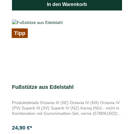
290 x 206 mm Sie werden die Übersichtlichtkeit im
In den Warenkorb
Kofferraum schätzen. Die geräumige und abwaschbare
Škoda Original Kofferraumtasche nimmt alle wichtigen
Dinge auf, die auf der Fahrt unverzichtbar sind. Sie kann
mit den integrierten Haken an der
Kofferraumseitenverkleidung befestigt werden und verfügt
Tipp
zudem über einen abnehmbaren Schultergurt.
Fußstütze aus Edelstahl
Produktdetails Octavia III (5E) Octavia IV (NX) Octavia IV
(PV) Superb III (3V) Superb IV (NZ) Karoq (NU) - nicht in
Kombination mit Gummimatten-Set, vorne (57B061502)
Kodiaq I (NS) - nicht in Kombination mit Gummimatten-
Set, vorne (566061502A) Kodiaq II (PS) Verleihen dem
24,90 €*
Fußraum einen sportlich eleganten Akzent Edelstahl mit