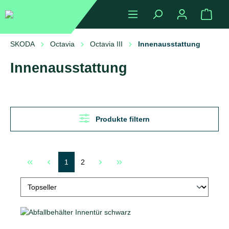
alt springen
Ware
SKODA
Octavia
Octavia III
Innenausstattung
Innenausstattung
Produkte filtern
1
2