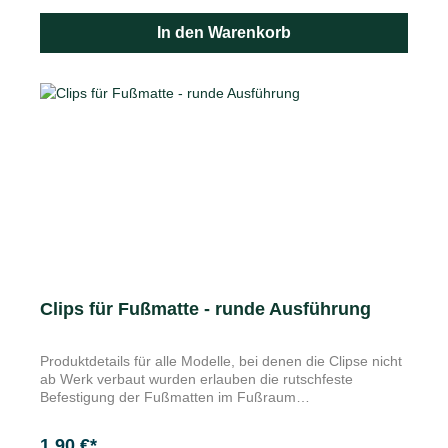
Anti-Rutsch-Belag Perfekt kombinierbar mit den
Sportpedal-Sets aus Edelstahl 5E1064200 / 5E1064205
In den Warenkorb
Merkmale Zur Befestigung an die Stelle der
ursprünglichen Fußstütze Die griffige Fußstütze aus
hochwertigem Edelstahl mit Anti-Rutsch-Belag verleihen
dem Fußraum einen sportlich eleganten Akzent. Perfekt
kombinierbar mit den Sportpedal-Sets aus Edelstahl
Clips für Fußmatte - runde Ausführung
Produktdetails für alle Modelle, bei denen die Clipse nicht
ab Werk verbaut wurden erlauben die rutschfeste
Befestigung der Fußmatten im Fußraum
Verpackungsinhalt: 4 Clips Die Kunststoffclips in runder
Ausführung erlauben die rutschfeste Befestigung der
1,90 €*