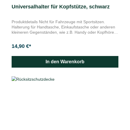
Universalhalter für Kopfstütze, schwarz
Produktdetails Nicht für Fahrzeuge mit Sportsitzen.
Halterung für Handtasche, Einkaufstasche oder anderen
kleineren Gegenständen, wie z.B. Handy oder Kopfhörer
Schnelle Befestigung an der Führungsstange der
Kopfstütze. Farbe: schwarz Merkmale Breite: 62 mm
14,90 €*
Tiefe: 21,3 mm Höhe der Haltung: 62 mm Max.
Tragfähigkeit: 5 kg Elegante Lösung für praktische und
sichere Aufbewahrung der Handtasche, Einkaufstasche
In den Warenkorb
oder anderen kleineren Gegenständen, wie z.B. Ihr
Handy oder Kopfhörer. Schnelle Befestigung an der
Führungsstange der Kopfstütze. Maße (BxTxH): 62x
21x60 mm. Nicht für Fahrzeuge mit Sportsitzen.