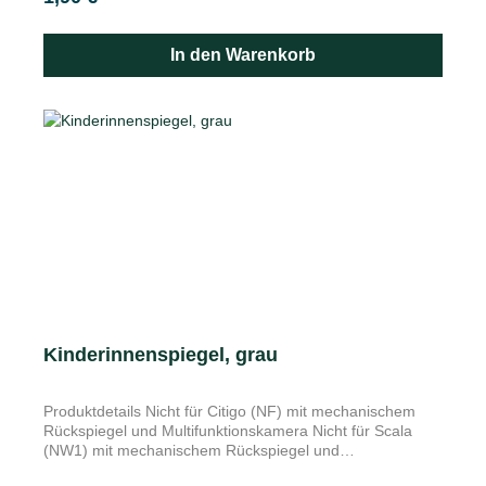
Einlegematten im Fußraum Ihres Škoda.
In den Warenkorb
Kinderinnenspiegel, grau
Produktdetails Nicht für Citigo (NF) mit mechanischem
Rückspiegel und Multifunktionskamera Nicht für Scala
(NW1) mit mechanischem Rückspiegel und
Multifunktionskamera Nicht für Octavia II (1Z). Nicht für