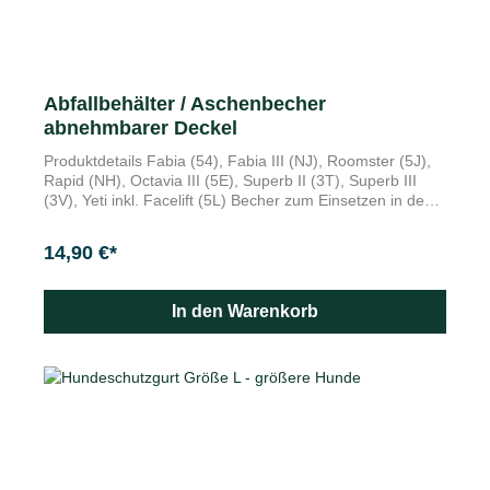
rausnehmen!
Abfallbehälter / Aschenbecher
abnehmbarer Deckel
Produktdetails Fabia (54), Fabia III (NJ), Roomster (5J),
Rapid (NH), Octavia III (5E), Superb II (3T), Superb III
(3V), Yeti inkl. Facelift (5L) Becher zum Einsetzen in den
Getränkehalter der Mittelkonsole, Deckel abnehmbar
schwarzer, feuerfester Hartkunststoff Der praktische
14,90 €*
Abfallbehälter/Aschenbecher aus feuerfestem Kunststoff
lässt sich schnell und einfach in den Getränkehaltern in
der Mittelkonsole installieren und wieder herausnehmen.
In den Warenkorb