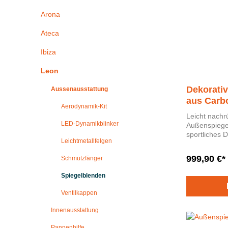
Arona
Ateca
Ibiza
Leon
Dekorati
Aussenausstattung
aus Carb
Aerodynamik-Kit
Leicht nachr
LED-Dynamikblinker
Außenspiegel aus C
sportliches 
Leichtmetallfelgen
Carbon. Nachrüstung für folgende Modelle:
Leon, Ibiza und Arona
999,90 €*
Schmutzfänger
Enthält 1 Sa
fahrzeugspe
Spiegelblenden
Ventilkappen
Innenausstattung
Pannenhilfe