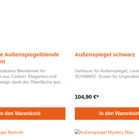
ve Außenspiegelblende
Außenspiegel schwarz
on
üstbares Blendenset für
Gehäuse für Außenspiegel, Lack
arbon. Elegantes und
Design dank der Oberfläche aus
. Material: Carbon
104,90 €*
tz bestehend aus zwei
zifischen Außenspiegelblenden.
In den Warenkorb
In den Warenkor