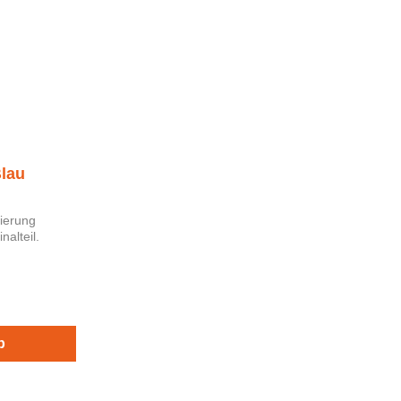
lau
ierung
b