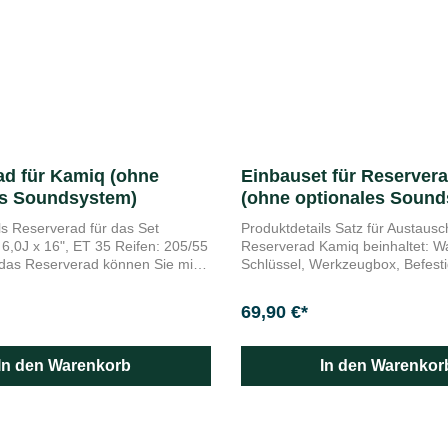
ad für Kamiq (ohne
Einbauset für Reserver
es Soundsystem)
(ohne optionales Sound
s Set
Produktdetails Satz für Austausch vom
55
Reserverad Kamiq beinhaltet: W
Schlüssel, Werkzeugbox, Befest
 nach einer Reifenpanne bis zum
Schlüssel für Befestigung des 
da Servicepartner weiterfahren.
Alles zur Hand für den Reifenwe
69,90 €*
ad besteht aus einer Stahlfelge
Set enthält einen Wagenheber, e
0 J x 16", ET 35.
Radschlüssel sowie eine Befest
und einen Befestigungsriemen f
In den Warenkorb
In den Warenkor
Reserverad. Alle Teile sind rutsch
Schaumstoffbox verpackt, die si
des Reserverads platzieren lässt
weiteres Kofferraumvolumen benö