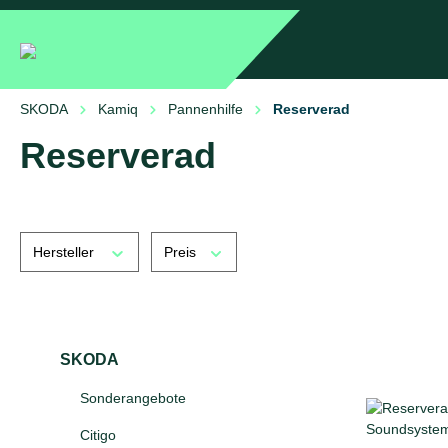
springen
Zur Hauptnavigation springen
SKODA
Kamiq
Pannenhilfe
Reserverad
Reserverad
Hersteller
Preis
SKODA
Sonderangebote
Citigo