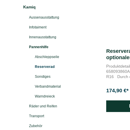
Kamiq
Aussenausstattung
Infotaiment
Innenausstattung
Pannenhilfe
Reserver
optional
Abschleppseile
Produktdetails Reserverad für da
Reserverad
658093860A 6,0J x 16", ET 35 Reifen: 205/
R16 Durch das Reserverad können Sie mit
Sonstiges
Ihrem Škoda
Verbandmaterial
nächsten Ško
174,90 €*
Das Reserver
Warndreieck
im Format 6,
Räder und Reifen
Transport
Zubehör