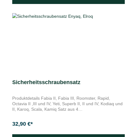
Sicherheitsschraubensatz
Produktdetails Fabia II, Fabia III, Roomster, Rapid,
Octavia II ,III und IV, Yeti, Superb II, II und IV, Kodiaq und
II, Karoq, Scala, Kamiq Satz aus 4
Diebstahlsicherungsschrauben und 1 Schraubenadapter
für erhöhten Radschutz, passend für alle vom Hersteller
32,90 €*
freigegebenen Radtypen. 10 verschiedene
Lieferkombinationen Optimaler Diebstahlschutz für Ihre
Räder: Der Škoda Original Schraubensatz besteht aus 4