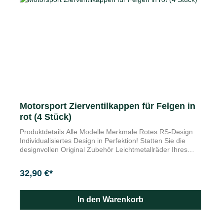
strapazierfähigem Stoff und eignen sich für Räder von 19
Zoll bis 21 Zoll. Die Radbolzen können in der integrierten
Tasche verstaut werden.
Motorsport Zierventilkappen für Felgen in
rot (4 Stück)
Produktdetails Alle Modelle Merkmale Rotes RS-Design
Individualisiertes Design in Perfektion! Statten Sie die
designvollen Original Zubehör Leichtmetallräder Ihres
Autos mit diesen dekorativen Ventilkappen aus. Die
Zierventilkappen schützen Ihre Ventil vor Nässe, Staub
32,90 €*
und anderen Unreinheiten. Durch Ihre spezielle Form sind
diese leicht zu fassen und festzuziehen. Die
Nickellegierung bieten dazu perfekte Beständigkeit.
In den Warenkorb