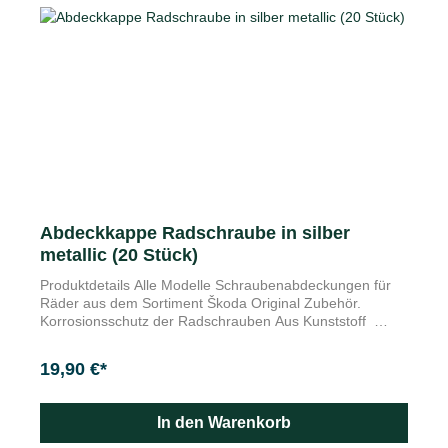
Abdeckkappe Radschraube in silber
metallic (20 Stück)
Produktdetails Alle Modelle Schraubenabdeckungen für
Räder aus dem Sortiment Škoda Original Zubehör.
Korrosionsschutz der Radschrauben Aus Kunststoff
Bester Look bis in kleinste Detail: Die Abdeckkappen für
die Radschrauben runden die Erscheinung Ihres Škoda
19,90 €*
stilvoll ab. Bitte achten Sie bei der Auswahl auf die richtige
Farbvariante.
In den Warenkorb