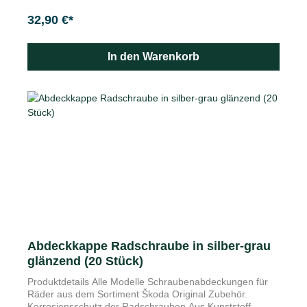
Zierventilkappen schützen Ihre Ventil vor Nässe, Staub
32,90 €*
und anderen Unreinheiten. Durch Ihre spezielle Form sind
diese leicht zu fassen und festzuziehen. Die
Nickellegierung bieten dazu perfekte Beständigkeit.
In den Warenkorb
Abdeckkappe Radschraube in silber-grau
glänzend (20 Stück)
Produktdetails Alle Modelle Schraubenabdeckungen für
Räder aus dem Sortiment Škoda Original Zubehör.
Korrosionsschutz der Radschrauben Aus Kunststoff