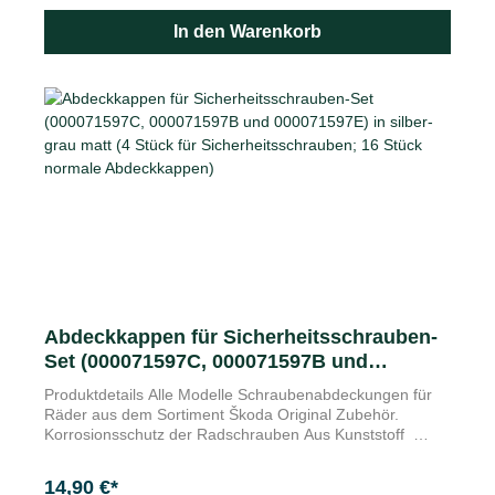
In den Warenkorb
Abdeckkappen für Sicherheitsschrauben-
Set (000071597C, 000071597B und
000071597E) in silber-grau matt (4 Stück
Produktdetails Alle Modelle Schraubenabdeckungen für
für Sicherheitsschrauben; 16 Stück
Räder aus dem Sortiment Škoda Original Zubehör.
normale Abdeckkappen)
Korrosionsschutz der Radschrauben Aus Kunststoff
Radschrauben sind der Widrigkeit des Wetters über das
ganze Jahr ausgesetzt. Vor allem im Winter können
14,90 €*
Gemische von Salz und Split zu Oberflächenkorrosion