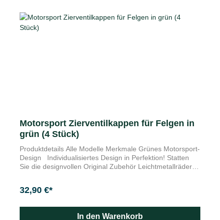
Motorsport Zierventilkappen für Felgen in
grün (4 Stück)
Produktdetails Alle Modelle Merkmale Grünes Motorsport-
Design Individualisiertes Design in Perfektion! Statten
Sie die designvollen Original Zubehör Leichtmetallräder
Ihres Autos mit diesen dekorativen Ventilkappen aus. Die
Zierventilkappen schützen Ihre Ventil vor Nässe, Staub
32,90 €*
und anderen Unreinheiten. Durch Ihre spezielle Form sind
diese leicht zu fassen und festzuziehen. Die
Nickellegierung bieten dazu perfekte Beständigkeit.
In den Warenkorb