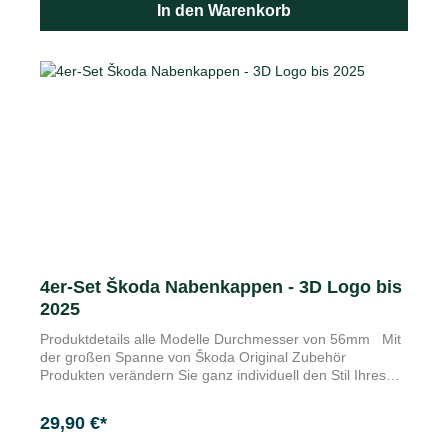
In den Warenkorb
Diebstahlsicherungsschrauben und einem
Schraubenadapter, passend für alle vom Hersteller
freigegebenen Radtypen.
4er-Set Škoda Nabenkappen - 3D Logo bis
2025
Produktdetails alle Modelle Durchmesser von 56mm Mit
der großen Spanne von Škoda Original Zubehör
Produkten verändern Sie ganz individuell den Stil Ihres
Fahrzeugs zu Perfektion. Statten Sie die attraktiven
Original Leichtmetallfelgen Ihres Fahrzeuges mit diesem
29,90 €*
Logo aus. Die Škoda Kunststoff-Nabenkappen sind in
einem 4er-Set zusammengeführt.