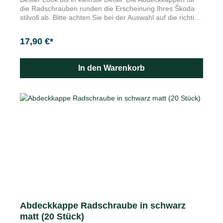
die Radschrauben runden die Erscheinung Ihres Škoda
stilvoll ab. Bitte achten Sie bei der Auswahl auf die richtige
Farbvariante. Produktdetails Alle Modelle
Schraubenabdeckungen für Räder aus dem Sortiment
17,90 €*
Škoda Original Zubehör. Korrosionsschutz der
Radschrauben Aus Kunststoff Zu beachten Set beinhaltet
20 Abdeckkappen für Radschrauben
In den Warenkorb
Abdeckkappe Radschraube in schwarz
matt (20 Stück)