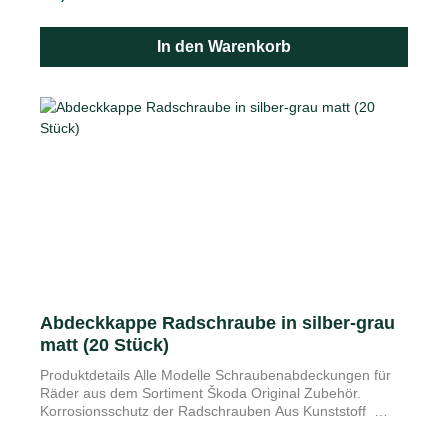
führen. Die Kunststoffabdeckungen schützen nicht nur die
Radschrauben, sondern sind auch ein tolles
In den Warenkorb
Designzubehör. Die Schraubenabdeckungen aus dem
Škoda Original Zubehör Sortiment sind in vielen Farben
erhältlich. Im Set ist auch ein Demontagewerkzeug
enthalten, um das Entfernen der Abdeckungen von den
Radschrauben zu erleichtern.
Abdeckkappe Radschraube in silber-grau
matt (20 Stück)
Produktdetails Alle Modelle Schraubenabdeckungen für
Räder aus dem Sortiment Škoda Original Zubehör.
Korrosionsschutz der Radschrauben Aus Kunststoff
Radschrauben sind der Widrigkeit des Wetters über das
ganze Jahr ausgesetzt. Vor allem im Winter können