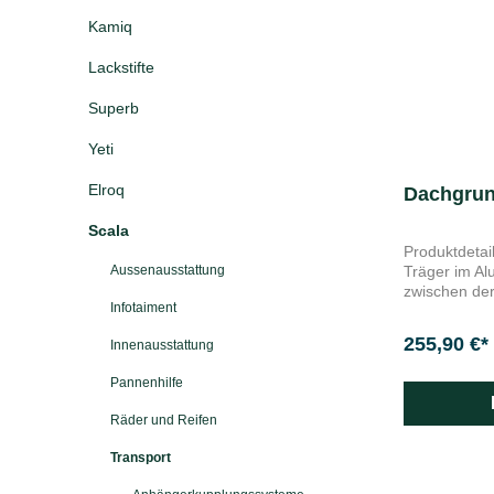
Kamiq
Lackstifte
Superb
Yeti
Elroq
Dachgrun
Scala
Produktdetails Scala (NW1) abschlie
Aussenausstattung
Träger im Aluminium
zwischen der
Infotaiment
dient (aufgr
weiterer abs
255,90 €*
Innenausstattung
(Fahrradträger, Skit
auf Langlebi
Pannenhilfe
getestet sow
unterzogen max. Dachlast beachten.
Räder und Reifen
Merkmale Das Gewicht der transportierten
Ladung einschl. des Dachg
Transport
dem Fahrzeugd
überschreite