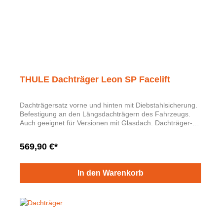
THULE Dachträger Leon SP Facelift
Dachträgersatz vorne und hinten mit Diebstahlsicherung.
Befestigung an den Längsdachträgern des Fahrzeugs.
Auch geeignet für Versionen mit Glasdach. Dachträger-
Höchstlast 75 Kilo Kompatibel mit: Dachbox 450 L OT-Nr.
000071180A Dachbox 400 L OT-Nr. 000071200T
569,90 €*
Dachbox 420 L OT-Nr. 000071200AB -Fahrradträger OT-
Nr. 5F9071128 -Skiträger 4/6 Paar OT-Nr. 000071129S /
000071129T -Surfbrettträger OT-Nr. 000071120HA
In den Warenkorb