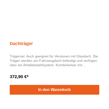
Dachträger
Trägerset. Auch geeignet für Versionen mit Glasdach. Die
Träger werden am Fahrzeugdach befestigt und verfügen
über ein Antidiebstahlsystem. Kombinierbar mit:
Fahrradträger Nr. 5F9071128 Surfbretthalter Nr.
000071120HA Dachbox 450 l Nr. 000071180A Dachbox
372,90 €*
420 l Nr. 000071200S Dachbox 400 l Nr. 000071200R
In den Warenkorb