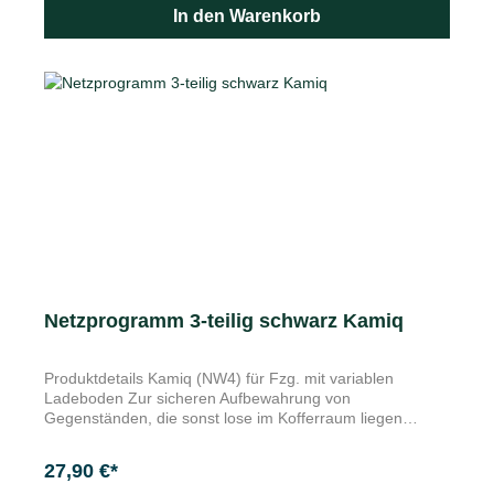
sichere Aufbewahrung der Handtasche, Einkaufstasche
In den Warenkorb
oder anderen kleineren Gegenständen, wie z.B. Ihr
Handy oder Kopfhörer. Schnelle Befestigung an der
Führungsstange der Kopfstütze. Maße (BxTxH): 62x
21x60 mm. Nicht für Fahrzeuge mit Sportsitzen.
Netzprogramm 3-teilig schwarz Kamiq
Produktdetails Kamiq (NW4) für Fzg. mit variablen
Ladeboden Zur sicheren Aufbewahrung von
Gegenständen, die sonst lose im Kofferraum liegen
Bestehend aus einem vertikalen Netz für die
Rücksitzlehne sowie zwei vertikalen Seitennetzen
27,90 €*
Merkmale einfache Befestigung im Gepäckraum