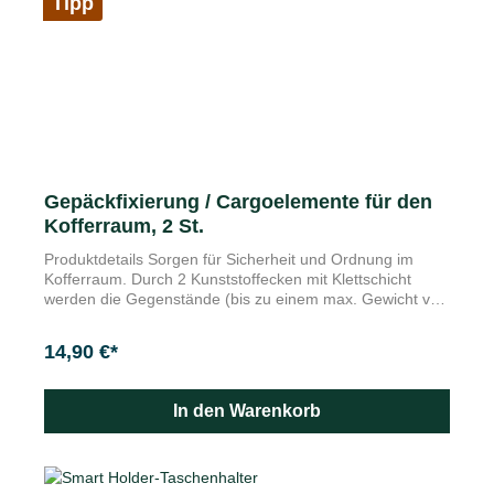
Tipp
Gepäckfixierung / Cargoelemente für den
Kofferraum, 2 St.
Produktdetails Sorgen für Sicherheit und Ordnung im
Kofferraum. Durch 2 Kunststoffecken mit Klettschicht
werden die Gegenstände (bis zu einem max. Gewicht von
8kg) unverrückbar auf hochflorigem Kofferraumteppich
fixiert Merkmale Nicht kombinierbar mit Kunststoffwanne,
14,90 €*
Gummimatte, wasserdichter Transporteinlage oder
Kofferraumschalenmatten Mehr Ordnung im Kofferraum
und keine rutschende Ladung: Ganz einfach wird dies mit
In den Warenkorb
den Cargoelementenn, die sich per Klettbefestigung
einfach auf dem Kofferraumteppich anbringen und sich so
verschiedensten Ladungsgrößen anpassen lassen. Die
Cargoecken sind nicht kombinierbar mit einer