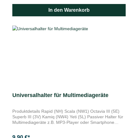
vertikales Netz für die Rücksitzlehne (Tragfähigkeit 1,5 kg)
an Gummiösen / starre Haken vertikales Seitennetz
In den Warenkorb
(Tragfähigkeit 1,5 kg) an Gummiösen / drehbarer und
starrer Haken die Befestigung der Netze ist in der
Betriebsanleitung abgebildet Alles sicher verstaut: Das
Škoda Original Kofferraumnetz-Set besteht aus 3 Netzen,
die Ihre Ladung sichern und zu mehr Ordnung beitragen.
Zur Befestigung im Gepäckraum. Für Kamiq mit variablen
Ladeboden.
Universalhalter für Multimediageräte
Produktdetails Rapid (NH) Scala (NW1) Octavia III (5E)
Superb III (3V) Kamiq (NW4) Yeti (5L) Passiver Halter für
Multimediageräte z.B. MP3-Player oder Smartphone
inklusive Schlüsselfach und Münzenhalter Merkmale
Schlitzmaße ca. 81 x 17 x 61 mm Zum Einsetzen in den
9,90 €*