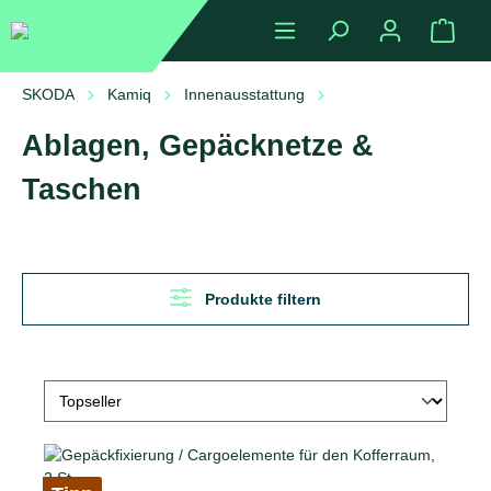
alt springen
Ware
SKODA
Kamiq
Innenausstattung
Ablagen, Gepäcknetze & Taschen
Ablagen, Gepäcknetze &
Taschen
Produkte filtern