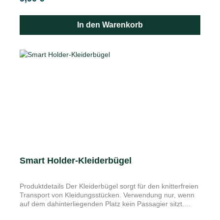
Getränkehalter der Mittelkonsole. Smartphone oder
MP3-Player haben ab sofort einen festen Platz in Ihrem
Škoda. Der Universalhalter passt in den Becherhalter und
In den Warenkorb
verfügt über einen Schlitz mit den Maßen 81 x 17 x 61
mm für die sichere Aufbewahrung Ihres Geräts, inklusive
Schlüsselfach und Münzenhalter.
Smart Holder-Kleiderbügel
Produktdetails Der Kleiderbügel sorgt für den knitterfreien
Transport von Kleidungsstücken. Verwendung nur, wenn
auf dem dahinterliegenden Platz kein Passagier sitzt.
Nachstehende Universalhalter unbedingt mitbestellen: